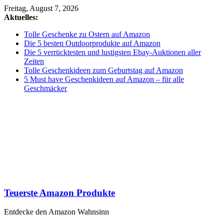
Zum
Freitag, August 7, 2026
Inhalt
Aktuelles:
springen
Tolle Geschenke zu Ostern auf Amazon
Die 5 besten Outdoorprodukte auf Amazon
Die 5 verrücktesten und lustigsten Ebay-Auktionen aller
Zeiten
Tolle Geschenkideen zum Geburtstag auf Amazon
5 Must have Geschenkideen auf Amazon – für alle
Geschmäcker
Teuerste Amazon Produkte
Entdecke den Amazon Wahnsinn