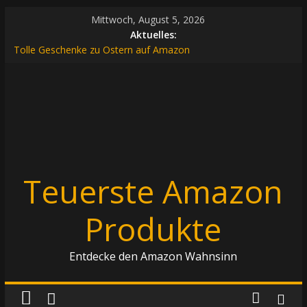
Zum
Mittwoch, August 5, 2026
Inhalt
Aktuelles:
springen
Tolle Geschenke zu Ostern auf Amazon
Die 5 besten Outdoorprodukte auf Amazon
Die 5 verrücktesten und lustigsten Ebay-Auktionen aller Zeiten
Tolle Geschenkideen zum Geburtstag auf Amazon
5 Must have Geschenkideen auf Amazon – für alle
Geschmäcker
Teuerste Amazon
Produkte
Entdecke den Amazon Wahnsinn